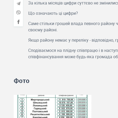
За кілька місяців цифри суттєво не змінилис
Що означають ці цифри?
Саме стільки грошей влада певного району ч
своєму районі.
Якщо району немає у переліку - відповідно, г
Сподіваємося на плідну співпрацю і в насту
співфінансування може будь-яка громада об
Фото