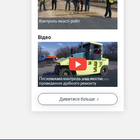
Контроль якості робіт
Відео
Посилюємо контроль над якістю
проведення дрібного ремонту
дивитися більше