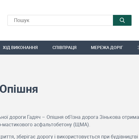
ХІД ВИКОНАННЯ
СПІВПРАЦЯ
МЕРЕЖА ДОРІГ
 Опішня
ної дороги Гадяч – Опішня об’їзна дорога Зінькова отрим
о-мастикового асфальтобетону (ЩМА).
риття, зберігає дорогу і використовується при будівництві